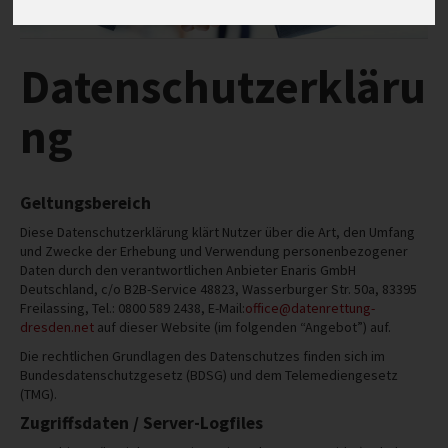
STANDORTE
Datenschutzerkläru
ng
Geltungsbereich
Diese Datenschutzerklärung klärt Nutzer über die Art, den Umfang
und Zwecke der Erhebung und Verwendung personenbezogener
Daten durch den verantwortlichen Anbieter Enaris GmbH
Deutschland, c/o B2B-Service 48823, Wasserburger Str. 50a, 83395
Freilassing, Tel.:
0800 589 2438
, E-Mail:
office@datenrettung-
dresden.net
auf dieser Website (im folgenden “Angebot”) auf.
Die rechtlichen Grundlagen des Datenschutzes finden sich im
Bundesdatenschutzgesetz (BDSG) und dem Telemediengesetz
(TMG).
Zugriffsdaten / Server-Logfiles