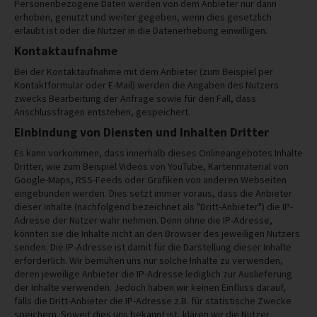
Personenbezogene Daten werden von dem Anbieter nur dann
erhoben, genutzt und weiter gegeben, wenn dies gesetzlich
erlaubt ist oder die Nutzer in die Datenerhebung einwilligen.
Kontaktaufnahme
Bei der Kontaktaufnahme mit dem Anbieter (zum Beispiel per
Kontaktformular oder E-Mail) werden die Angaben des Nutzers
zwecks Bearbeitung der Anfrage sowie für den Fall, dass
Anschlussfragen entstehen, gespeichert.
Einbindung von Diensten und Inhalten Dritter
Es kann vorkommen, dass innerhalb dieses Onlineangebotes Inhalte
Dritter, wie zum Beispiel Videos von YouTube, Kartenmaterial von
Google-Maps, RSS-Feeds oder Grafiken von anderen Webseiten
eingebunden werden. Dies setzt immer voraus, dass die Anbieter
dieser Inhalte (nachfolgend bezeichnet als "Dritt-Anbieter") die IP-
Adresse der Nutzer wahr nehmen. Denn ohne die IP-Adresse,
könnten sie die Inhalte nicht an den Browser des jeweiligen Nutzers
senden. Die IP-Adresse ist damit für die Darstellung dieser Inhalte
erforderlich. Wir bemühen uns nur solche Inhalte zu verwenden,
deren jeweilige Anbieter die IP-Adresse lediglich zur Auslieferung
der Inhalte verwenden. Jedoch haben wir keinen Einfluss darauf,
falls die Dritt-Anbieter die IP-Adresse z.B. für statistische Zwecke
speichern. Soweit dies uns bekannt ist, klären wir die Nutzer